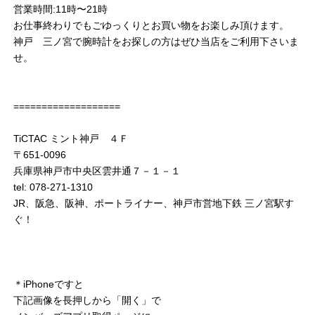
営業時間:11時〜21時
お仕事終わりでもごゆっくりとお買い物をお楽しみ頂けます。
神戸 三ノ宮で腕時計をお探しの方はぜひ当店をご利用下さいま
せ。
===================
TiCTAC ミント神戸 ４Ｆ
〒651-0096
兵庫県神戸市中央区雲井通７－１－１
tel: 078-271-1310
JR、阪急、阪神、ポートライナー、神戸市営地下鉄 三ノ宮駅す
ぐ！
＊iPhoneですと
下記画像を長押しから「開く」で