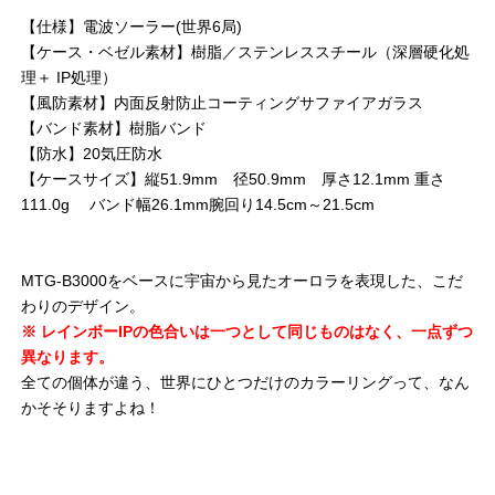
【仕様】電波ソーラー(世界6局)
【ケース・ベゼル素材】樹脂／ステンレススチール（深層硬化処
理＋ IP処理）
【風防素材】内面反射防止コーティングサファイアガラス
【バンド素材】樹脂バンド
【防水】20気圧防水
【ケースサイズ】縦51.9mm 径50.9mm 厚さ12.1mm 重さ
111.0g バンド幅26.1mm腕回り14.5cm～21.5cm
MTG-B3000をベースに宇宙から見たオーロラを表現した、こだ
わりのデザイン。
※ レインボーIPの色合いは一つとして同じものはなく、一点ずつ
異なります。
全ての個体が違う、世界にひとつだけのカラーリングって、なん
かそそりますよね！