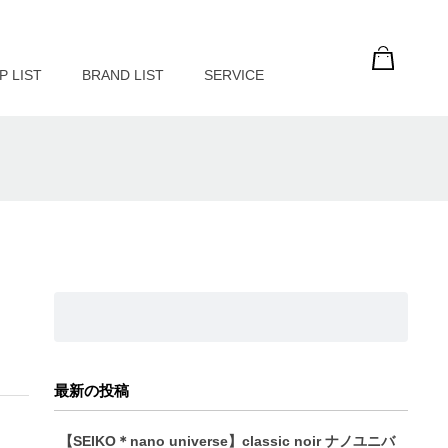
P LIST
BRAND LIST
SERVICE
最新の投稿
【SEIKO＊nano universe】classic noir ナノユニバ