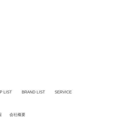
P LIST
BRAND LIST
SERVICE
報
会社概要