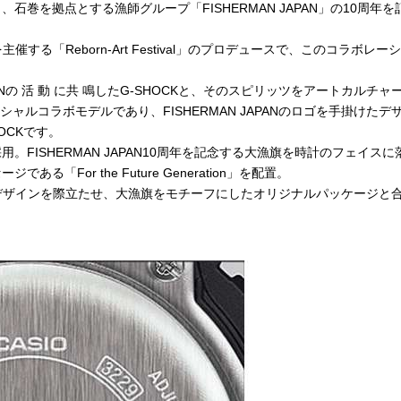
、石巻を拠点とする漁師グループ「FISHERMAN JAPAN」の10周年を
「Reborn-Art Festival」のプロデュースで、このコラボレー
ANの 活 動 に共 鳴したG-SHOCKと、そのスピリッツをアートカルチャ
のスペシャルコラボモデルであり、FISHERMAN JAPANのロゴを手掛けたデ
OCKです。
用。FISHERMAN JAPAN10周年を記念する大漁旗を時計のフェイスに
る「For the Future Generation」を配置。
デザインを際立たせ、大漁旗をモチーフにしたオリジナルパッケージと