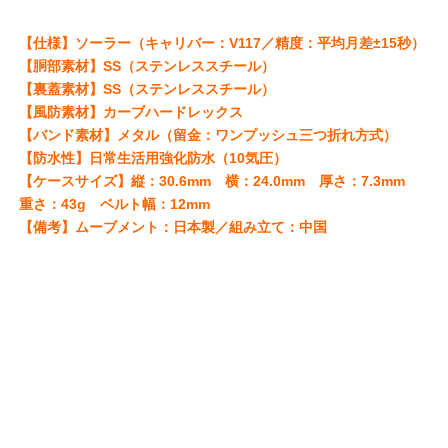
【仕様】ソーラー（キャリバー：V117／精度：平均月差±15秒）
【胴部素材】SS（ステンレススチール）
【裏蓋素材】SS（ステンレススチール）
【風防素材】カーブハードレックス
【バンド素材】メタル（留金：ワンプッシュ三つ折れ方式）
【防水性】日常生活用強化防水（10気圧）
【ケースサイズ】縦：30.6mm 横：24.0mm 厚さ：7.3mm
重さ：43g ベルト幅：12mm
【備考】ムーブメント：日本製／組み立て：中国