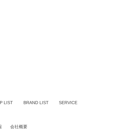
P LIST
BRAND LIST
SERVICE
報
会社概要