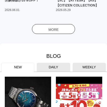
分解掃除が10％OFF！
【xC】【ATTESA】【Kii】
【CITIZEN COLLECTION】
2026.06.01
2026.05.29
MORE
BLOG
NEW
DAILY
WEEKLY