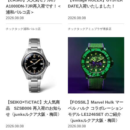
【CASIO】大人気モデルの
【Vintage ROLEX】OYSTER
A1000DN-7JR再入荷です！＜
DATE入荷いたしました！
浦和パルコ店＞
2026.08.08
2026.08.08
チックタック浦和パルコ店
チックタックアミュプラザ博多店
【SEIKO×TiCTAC】大人気商
【FOSSIL】Marvel Hulk マー
品 SZSB006 再入荷のお知ら
ベル ハルク コラボレーション
せ〈junksルクア大阪・梅田〉
モデル LE1246SET のご紹介
〈junksルクア大阪・梅田〉
2026.08.08
2026.08.08