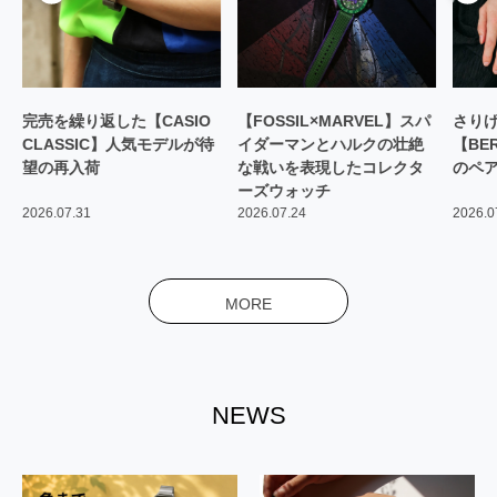
を繰り返した【CASIO
【FOSSIL×MARVEL】スパ
さりげなくリ
ASSIC】人気モデルが待
イダーマンとハルクの壮絶
【BERING
の再入荷
な戦いを表現したコレクタ
のペアウォッ
ーズウォッチ
.07.31
2026.07.24
2026.07.10
MORE
NEWS