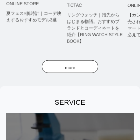
INE STORE
TiCTAC
ONLINE STO
ェス×腕時計｜コーデ映
リングウォッチ｜指先から
【カシオ】20
るおすすめモデル3選
はじまる物語。おすすめブ
売されたモデ
ランドとコーディネートを
マートウォッ
紹介【RING WATCH STYLE
必見です。
BOOK】
more
SERVICE