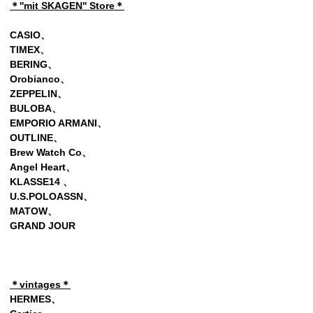
＊''mit SKAGEN'' Store＊
CASIO、
TIMEX、
BERING、
Orobianco、
ZEPPELIN
、
BULOBA、
EMPORIO ARMANI、
OUTLINE、
Brew Watch Co、
Angel Heart、
KLASSE14 、
U.S.POLOASSN、
MATOW、
GRAND JOUR
＊vintages＊
HERMES、