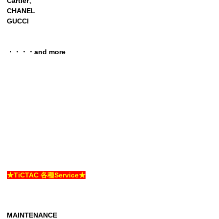
Cartier、
CHANEL
GUCCI
・・・・and more
★TiCTAC 各種Service★
MAINTENANCE