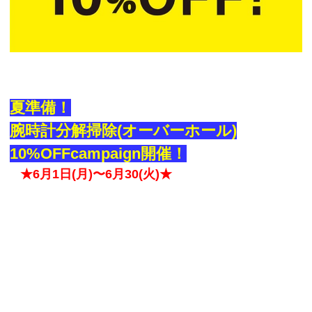
夏準備！
腕時計分解掃除(オーバーホール)
10%OFFcampaign開催！
★6月1日(月)〜6月30(火)★