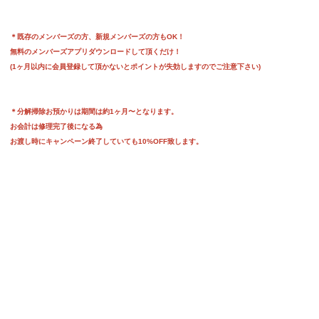
＊既存のメンバーズの方、新規メンバーズの方もOK！
無料のメンバーズアプリダウンロードして頂くだけ！
(1ヶ月以内に会員登録して頂かないとポイントが失効しますのでご注意下さい)
＊分解掃除お預かりは期間は約1ヶ月〜となります。
お会計は修理完了後になる為
お渡し時にキャンペーン終了していても10%OFF致します。