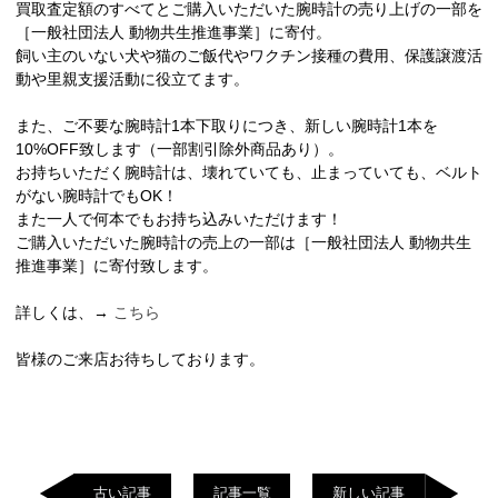
買取査定額のすべてとご購入いただいた腕時計の売り上げの一部を
［一般社団法人 動物共生推進事業］に寄付。
飼い主のいない犬や猫のご飯代やワクチン接種の費用、保護譲渡活
動や里親支援活動に役立てます。
また、ご不要な腕時計1本下取りにつき、新しい腕時計1本を
10%OFF致します（一部割引除外商品あり）。
お持ちいただく腕時計は、壊れていても、止まっていても、ベルト
がない腕時計でもOK！
また一人で何本でもお持ち込みいただけます！
ご購入いただいた腕時計の売上の一部は［一般社団法人 動物共生
推進事業］に寄付致します。
詳しくは、→
こちら
皆様のご来店お待ちしております。
古い記事
記事一覧
新しい記事