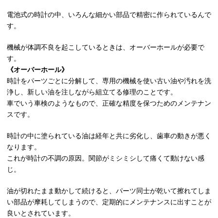
電池式の時計の中、いろんな細かい部品で精密に作られているんで
す。
機械が体調不良を起こしているときは、オーバーホールが必要で
す。
《オーバーホール》
時計をパーツごとに分解して、専用の機械を使い古い油や汚れを洗
浄し、新しい油を注しながら組立てる修理のことです。
車でいう車検のようなもので、正確な精度を保つためのメンテナン
スです。
時計の中に塗られている油は経年と共に劣化し、歯車の動きが悪く
なります。
これが時計の不調の原因。関節がミシミシして痛くて動けない感
じ。
油が切れたまま動かして続けると、パーツ同士が乾いて擦れてしま
い部品が摩耗してしまうので、定期的にメンテナンスに出すことが
良いとされています。