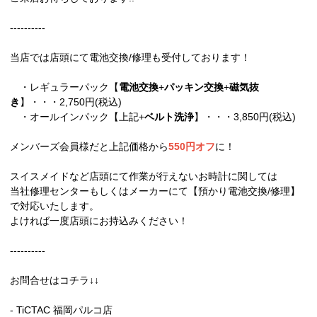
----------
当店では店頭にて電池交換/修理も受付しております！
・レギュラーパック【
電池交換
+
パッキン交換
+
磁気抜
き
】・・・2,750円(税込)
・オールインパック【上記+
ベルト洗浄
】・・・3,850円(税込)
メンバーズ会員様だと上記価格から
550円オフ
に！
スイスメイドなど店頭にて作業が行えないお時計に関しては
当社修理センターもしくはメーカーにて【預かり電池交換/修理】
で対応いたします。
よければ一度店頭にお持込みください！
----------
お問合せはコチラ↓↓
- TiCTAC 福岡パルコ店