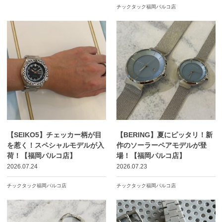
チックタック福岡パルコ店
【SEIKO5】チェッカー柄が目
【BERING】夏にピッタリ！新
を惹く！スペシャルモデルが入
作のソーラーペアモデルが登
荷！【福岡パルコ店】
場！【福岡パルコ店】
2026.07.24
2026.07.23
チックタック福岡パルコ店
チックタック福岡パルコ店