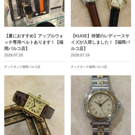
【夏におすすめ】アップルウォ
【KUOE】待望のレディースサ
ッチ専用ベルトあります！【福
イズが入荷しました！【福岡パ
岡パルコ店】
ルコ店】
2026.07.20
2026.07.19
チックタック福岡パルコ店
チックタック福岡パルコ店