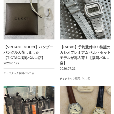
【VINTAGE GUCCI】バンブー
【CASIO】予約受付中！待望の
バングル入荷しました
カシオプレミアム ベルトセット
【TiCTAC福岡パルコ店】
モデルが再入荷！【福岡パルコ
店】
2026.07.22
2026.07.21
チックタック福岡パルコ店
チックタック福岡パルコ店