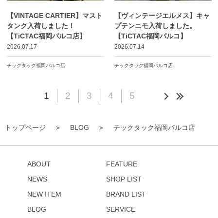
【VINTAGE CARTIER】マスト
【ヴィンテージエルメス】キャ
タンク入荷しました！
プテンニモ入荷しました。
【TiCTAC福岡パルコ店】
【TiCTAC福岡パルコ】
2026.07.17
2026.07.14
チックタック福岡パルコ店
チックタック福岡パルコ店
1
2
3
4
5
トップページ
BLOG
チックタック福岡パルコ店
ABOUT
FEATURE
NEWS
SHOP LIST
NEW ITEM
BRAND LIST
BLOG
SERVICE