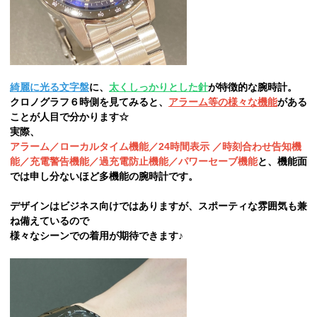
綺麗に光る文字盤
に、
太くしっかりとした針
が特徴的な腕時計。
クロノグラフ６時側を見てみると、
アラーム等の様々な機能
がある
ことが人目で分かります☆
実際、
アラーム／ローカルタイム機能／24時間表示 ／時刻合わせ告知機
能／充電警告機能／過充電防止機能／パワーセーブ機能
と、機能面
では申し分ないほど多機能の腕時計です。
デザインはビジネス向けではありますが、スポーティな雰囲気も兼
ね備えているので
様々なシーンでの着用が期待できます♪