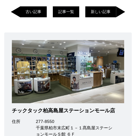
古い記事
記事一覧
新しい記事
チックタック柏高島屋ステーションモール店
住所
277-8550
千葉県柏市末広町１－１髙島屋ステーシ
ョンモールＳ館 ６Ｆ