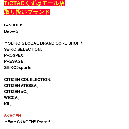
TiCTACくずはモール店
取り扱いブランド
G-SHOCK
Baby-G
＊SEIKO GLOBAL BRAND CORE SHOP＊
SEIKO SELECTION、
PROSPEX、
PRESAGE、
SEIKO5sports
CITIZEN COLELECTION、
CITIZEN ATESSA、
CITIZEN xC、
WICCA、
Kii
、
SKAGEN
＊''mit SKAGEN'' Store＊