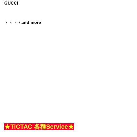
GUCCI
・・・・and more
★TiCTAC 各種Service★