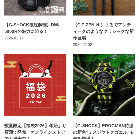
【G-SHOCK徹底解剖】DW-
【CITIZEN kii】まるでアンテ
5000Rの魅力に迫る！
ィークのようなクラシックな新
作登場
2026.02.17
2026.02.02
数量限定【福袋2026】年始より
【G-SHOCK】FROGMAN待望
店頭で発売、オンラインストア
の新色”ミスジヤドクガエル”モ
でも発売中！
デル登場！