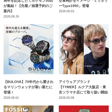
周年を記念したてポケモン30匹
空軍時計をイメージ「ミリタリ
が集結！【先着／抽選予約のご
ーType1950」登場
案内】
2026.06.03
2026.06.26
【BULOVA】70年代から愛され
アイウェアブランド
るマリンウォッチが装い新たに
【TYMER】ルクア大阪店・東
登場！
京ソラマチ店にて取り扱い開始
2026.06.01
2026.05.08