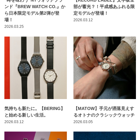
“時を味わう”NYウォッチブラ
【RECORD LABEL】文字板全
ンド『BREW WATCH CO.』か
部が蓄光？！平成感あふれる限
ら日本限定モデル第2弾が登
定モデルが登場！
場！
2026.03.12
2026.03.25
気持ちも新たに。【BERING】
【MATOW】手元が洒落見えす
と始める新しい生活。
るオトナのクラシックウォッチ
2026.03.12
2026.03.05