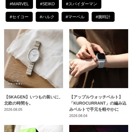
#MARVEL
#SEIKO
#スパイダーマン
#セイコー
#ハルク
#マーベル
#腕時計
【SKAGEN】いつもの装いに、
【アップルウォッチベルト】
北欧の時間を。
「KUROCURRANT」の編み込
みベルトで手元を軽やかに
2026.08.05
2026.08.04