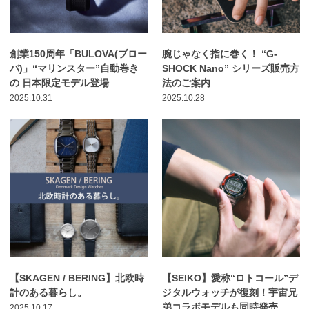
創業150周年「BULOVA(ブロー
腕じゃなく指に巻く！ “G-
バ)」“マリンスター”自動巻き
SHOCK Nano” シリーズ販売方
の 日本限定モデル登場
法のご案内
2025.10.31
2025.10.28
【SKAGEN / BERING】北欧時
【SEIKO】愛称“ロトコール”デ
計のある暮らし。
ジタルウォッチが復刻！宇宙兄
弟コラボモデルも同時発売
2025.10.17