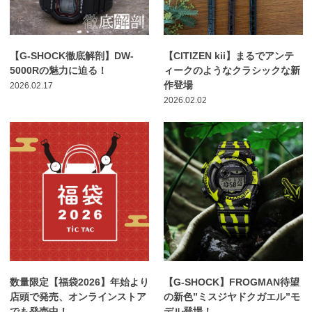
【G-SHOCK徹底解剖】DW-
【CITIZEN kii】まるでアンテ
5000Rの魅力に迫る！
ィークのようなクラシックな新
作登場
2026.02.17
2026.02.02
数量限定【福袋2026】年始より
【G-SHOCK】FROGMAN待望
店頭で発売、オンラインストア
の新色”ミスジヤドクガエル”モ
でも発売中！
デル登場！