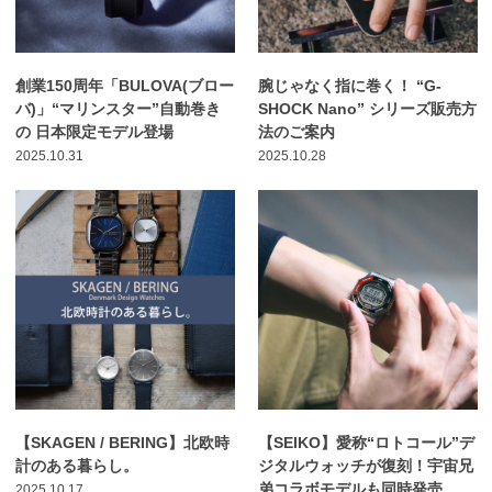
創業150周年「BULOVA(ブロー
腕じゃなく指に巻く！ “G-
バ)」“マリンスター”自動巻き
SHOCK Nano” シリーズ販売方
の 日本限定モデル登場
法のご案内
2025.10.31
2025.10.28
【SKAGEN / BERING】北欧時
【SEIKO】愛称“ロトコール”デ
計のある暮らし。
ジタルウォッチが復刻！宇宙兄
弟コラボモデルも同時発売
2025.10.17