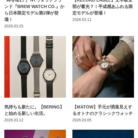
“時を味わう”NYウォッチブラ
【RECORD LABEL】文字板全
ンド『BREW WATCH CO.』か
部が蓄光？！平成感あふれる限
ら日本限定モデル第2弾が登
定モデルが登場！
場！
2026.03.12
2026.03.25
気持ちも新たに。【BERING】
【MATOW】手元が洒落見えす
と始める新しい生活。
るオトナのクラシックウォッチ
2026.03.12
2026.03.05