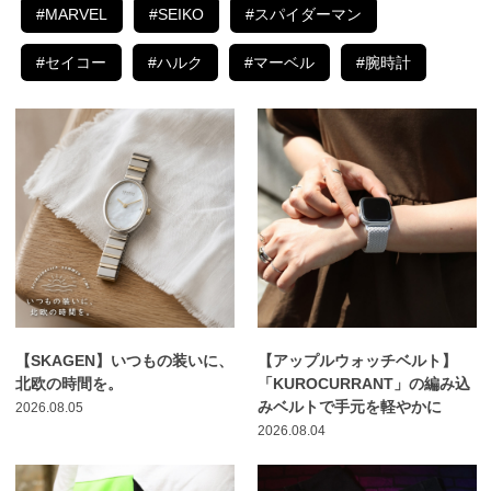
#MARVEL
#SEIKO
#スパイダーマン
#セイコー
#ハルク
#マーベル
#腕時計
【SKAGEN】いつもの装いに、
【アップルウォッチベルト】
北欧の時間を。
「KUROCURRANT」の編み込
みベルトで手元を軽やかに
2026.08.05
2026.08.04