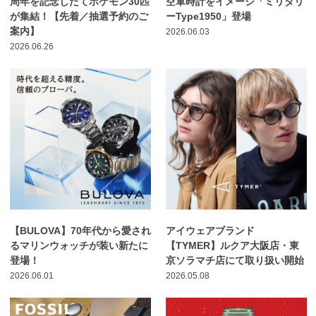
周年を記念したてポケモン30匹
空軍時計をイメージ「ミリタリ
が集結！【先着／抽選予約のご
ーType1950」登場
案内】
2026.06.03
2026.06.26
【BULOVA】70年代から愛され
アイウェアブランド
るマリンウォッチが装い新たに
【TYMER】ルクア大阪店・東
登場！
京ソラマチ店にて取り扱い開始
2026.06.01
2026.05.08