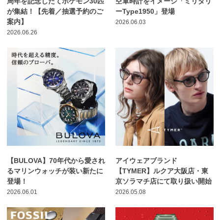
周年を記念したてポケモン30匹
空軍時計をイメージ「ミリタリ
が集結！【先着／抽選予約のご
ーType1950」登場
案内】
2026.06.03
2026.06.26
【BULOVA】70年代から愛され
アイウェアブランド
るマリンウォッチが装い新たに
【TYMER】ルクア大阪店・東
登場！
京ソラマチ店にて取り扱い開始
2026.06.01
2026.05.08