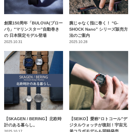
創業150周年「BULOVA(ブロー
腕じゃなく指に巻く！ “G-
バ)」“マリンスター”自動巻き
SHOCK Nano” シリーズ販売方
の 日本限定モデル登場
法のご案内
2025.10.31
2025.10.28
【SKAGEN / BERING】北欧時
【SEIKO】愛称“ロトコール”デ
計のある暮らし。
ジタルウォッチが復刻！宇宙兄
弟コラボモデルも同時発売
2025.10.17