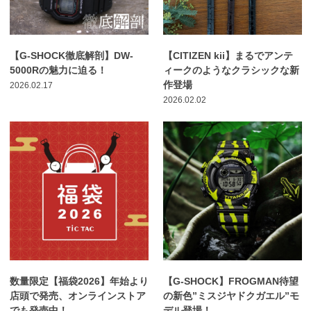
【G-SHOCK徹底解剖】DW-
【CITIZEN kii】まるでアンテ
5000Rの魅力に迫る！
ィークのようなクラシックな新
作登場
2026.02.17
2026.02.02
数量限定【福袋2026】年始より
【G-SHOCK】FROGMAN待望
店頭で発売、オンラインストア
の新色”ミスジヤドクガエル”モ
でも発売中！
デル登場！