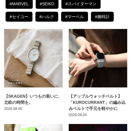
#MARVEL
#SEIKO
#スパイダーマン
#セイコー
#ハルク
#マーベル
#腕時計
【SKAGEN】いつもの装いに、
【アップルウォッチベルト】
北欧の時間を。
「KUROCURRANT」の編み込
みベルトで手元を軽やかに
2026.08.05
2026.08.04