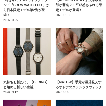
“時を味わう”NYウォッチブラ
【RECORD LABEL】文字板全
ンド『BREW WATCH CO.』か
部が蓄光？！平成感あふれる限
ら日本限定モデル第2弾が登
定モデルが登場！
場！
2026.03.12
2026.03.25
気持ちも新たに。【BERING】
【MATOW】手元が洒落見えす
と始める新しい生活。
るオトナのクラシックウォッチ
2026.03.12
2026.03.05